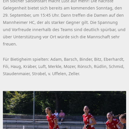
Ein solcher Saisonstart macht Lust auf mehr! Die nächste
Gelegenheit bietet sich bereits am kommenden Sonntag, den
29. September, um 15:45 Uhr. Dann treffen die Damen auf den
Mannheimer HC, der als starker Gegner gilt. Die Spannung
und Vorfreude innerhalb des Teams sind deutlich spürbar, und
über Unterstützung vor Ort würde sich die Mannschaft sehr
freuen.
Für Bietigheim spielten: Adam, Barsch, Binder, Bitz, Eberhardt,
Fili, Haug, Kräber, Luft, Merkle, Mozer, Rönsch, Rüdlin, Schmid,
Staudenmaier, Strobel, v. Uffelen, Zeller.