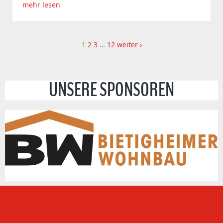
mehr lesen
1
2
3
…
12
weiter ›
UNSERE SPONSOREN