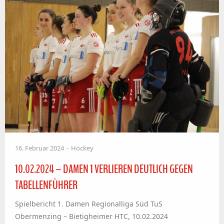
16. Februar 2024
Hockey
10.02.2024 – DAMEN 1 VERLIEREN DEUTLICH GEGEN
TABELLENFÜHRER
Spielbericht 1. Damen Regionalliga Süd TuS
Obermenzing – Bietigheimer HTC, 10.02.2024